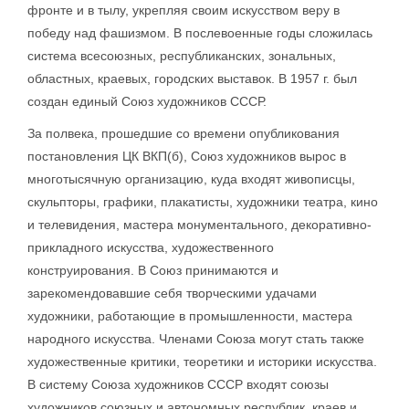
фронте и в тылу, укрепляя своим искусством веру в
победу над фашизмом. В послевоенные годы сложилась
система всесоюзных, республиканских, зональных,
областных, краевых, городских выставок. В 1957 г. был
создан единый Союз художников СССР.
За полвека, прошедшие со времени опубликования
постановления ЦК ВКП(б), Союз художников вырос в
многотысячную организацию, куда входят живописцы,
скульпторы, графики, плакатисты, художники театра, кино
и телевидения, мастера монументального, декоративно-
прикладного искусства, художественного
конструирования. В Союз принимаются и
зарекомендовавшие себя творческими удачами
художники, работающие в промышленности, мастера
народного искусства. Членами Союза могут стать также
художественные критики, теоретики и историки искусства.
В систему Союза художников СССР входят союзы
художников союзных и автономных республик, краев и