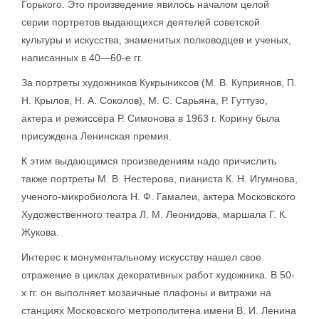
Горького. Это произведение явилось началом целой
серии портретов выдающихся деятелей советской
культуры и искусства, знаменитых полководцев и ученых,
написанных в 40—60-е гг.
За портреты художников Кукрыниксов (М. В. Куприянов, П.
Н. Крылов, Н. А. Соколов), М. С. Сарьяна, Р. Гуттузо,
актера и режиссера Р. Симонова в 1963 г. Корину была
присуждена Ленинская премия.
К этим выдающимся произведениям надо причислить
также портреты М. В. Нестерова, пианиста К. Н. Игумнова,
ученого-микробиолога Н. Ф. Гамалеи, актера Московского
Художественного театра Л. М. Леонидова, маршала Г. К.
Жукова.
Интерес к монументальному искусству нашел свое
отражение в циклах декоративных работ художника. В 50-
х гг. он выполняет мозаичные плафоны и витражи на
станциях Московского метрополитена имени В. И. Ленина