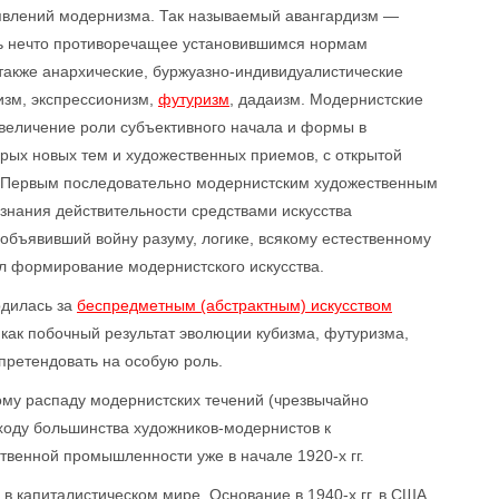
явлений модернизма. Так называемый авангардизм —
ть нечто противоречащее установившимся нормам
 также анархические, буржуазно-индивидуалистические
изм, экспрессионизм,
футуризм
, дадаизм. Модернистские
увеличение роли субъективного начала и формы в
орых новых тем и художественных приемов, с открытой
. Первым последовательно модернистским художественным
знания действительности средствами искусства
бъявивший войну разуму, логике, всякому естественному
ил формирование модернистского искусства.
рдилась за
беспредметным (абстрактным) искусством
г. как побочный результат эволюции кубизма, футуризма,
 претендовать на особую роль.
ому распаду модернистских течений (чрезвычайно
еходу большинства художников-модернистов к
ственной промышленности уже в начале 1920-х гг.
в капиталистическом мире. Основание в 1940-х гг. в США