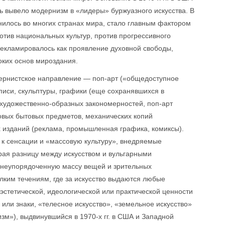
ь вывело модернизм в «лидеры» буржуазного искусства. В
анилось во многих странах мира, стало главным фактором
отив национальных культур, против прогрессивного
 рекламировалось как проявление духовной свободы,
оких основ мироздания.
одернистское направление — поп-арт («общедоступное
писи, скульптуры, графики (еще сохранявшихся в
и художественно-образных закономерностей, поп-арт
овых бытовых предметов, механических копий
 изданий (реклама, промышленная графика, комиксы).
ь к сенсации и «массовую культуру», внедряемые
рая разницу между искусством и вульгарными
о неупорядоченную массу вещей и зрительных
лким течениям, где за искусство выдаются любые
стетической, идеологической или практической ценности
или знаки, «телесное искусство», «земельное искусство»
зм»), выдвинувшийся в 1970-х гг. в США и Западной