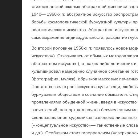
«тихоокеанской школы» абстрактной живописи внов
1940— 1960-х гг. абстрактное искусство распростр
борьбы космополитической буржуазной культуры пр
реалистического искусства. Абстрактное искусство
самовыражение индивидуальности, раскрытие глуб
Во второй половине 1950-х гг. появилось новое м
искусство»). Отказываясь от обычных методов живо
абстрактном искусстве), от каких-либо логических 
культивировал намеренно случайное сочетание гот
(фотография, муляж), обрывков массовых печатных
Поп-арт возвел в ранг искусства культ вещи, любов
буржуазным обществом в сознание обывателя. Сти
проявлениями обыденной жизни, введя в искусств
впечатлений, поп-арт дал начало бесчисленным ме
«волеизъявления художника», заведомо лишенные э
(«концептуальное искусство»— таинственные слова 
и др.). Особняком стоит гиперреализм («сверхреали