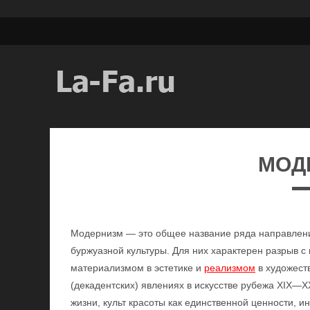
МОД
Модернизм — это общее название ряда направлений
буржуазной культуры. Для них характерен разрыв с
материализмом в эстетике и
реализмом
в художест
(декадентских) явлениях в искусстве рубежа XIX—X
жизни, культ красоты как единственной ценности, 