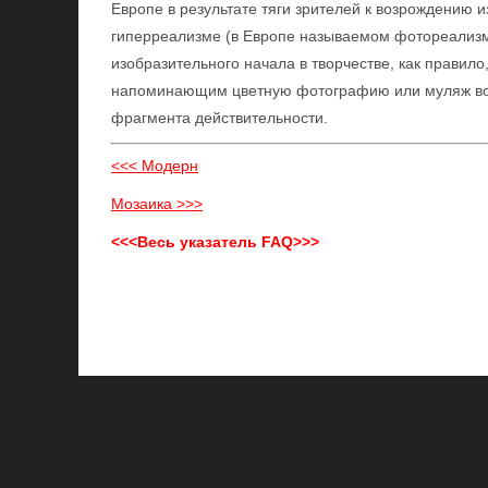
Европе в результате тяги зрителей к возрождению и
гиперреализме (в Европе называемом фотореализм
изобразительного начала в творчестве, как правил
напоминающим цветную фотографию или муляж во
фрагмента действительности.
<<< Модерн
Мозаика >>>
<<<Весь указатель FAQ>>>