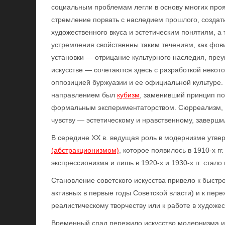
социальным проблемам легли в основу многих про
стремление порвать с наследием прошлого, созда
художественного вкуса и эстетическим понятиям, а
устремления свойственны таким течениям, как фов
установки — отрицание культурного наследия, пре
искусстве — сочетаются здесь с разработкой некот
оппозицией буржуазии и ее официальной культуре
направлением был
кубизм
, заменивший принцип по
формальным экспериментаторством. Сюрреализм, о
чувству — эстетическому и нравственному, заверш
В середине XX в. ведущая роль в модернизме утве
(абстракционизмом)
, которое появилось в 1910-х г
экспрессионизма и лишь в 1920-х и 1930-х гг. стало
Становление советского искусства привело к быстр
активных в первые годы Советской власти) и к пер
реалистическому творчеству или к работе в художе
Временный спад пережило искусство модернизма и 