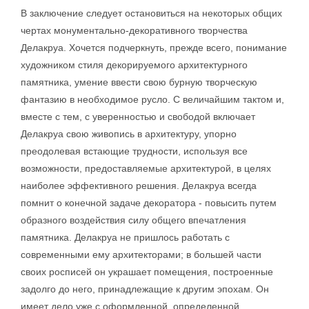
В заключение следует остановиться на некоторых общих
чертах монументально-декоративного творчества
Делакруа. Хочется подчеркнуть, прежде всего, понимание
художником стиля декорируемого архитектурного
памятника, умение ввести свою бурную творческую
фантазию в необходимое русло. С величайшим тактом и,
вместе с тем, с уверенностью и свободой включает
Делакруа свою живопись в архитектуру, упорно
преодолевая встающие трудности, используя все
возможности, предоставляемые архитектурой, в целях
наиболее эффективного решения. Делакруа всегда
помнит о конечной задаче декоратора - повысить путем
образного воздействия силу общего впечатления
памятника. Делакруа не пришлось работать с
современными ему архитекторами; в большей части
своих росписей он украшает помещения, построенные
задолго до него, принадлежащие к другим эпохам. Он
имеет дело уже с оформленной, определенной