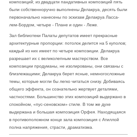
композиций; из двадцати пандативных композиций пять
были собственноручно выполнены Делакруа, десять были
первоначально нанесены по эскизам Делакруа Ласса-
лем-Бордом, четыре - Плане и один - Леже.
Зал библиотеки Палаты депутатов имеет прекрасные
архитектурные пропорции: потолок делится на 5 куполов;
каждый из них имеет по четыре композиции. Делакруа
разрешает их с великолепным мастерством. Все
композиции продуманы, не изолированы, они связаны с
близлежащими; Делакруа берет ясные, немногосложные
темы, которые могли бы легко читаться снизу. Добиваясь
общего эффекта, он сознательно жертвует деталями,
частностями. Большинство этих композиций выдержано в
спокойном, «пус-сеновском» стиле. В том же духе
выдержана и большая композиция Орфея. Находящаяся
в противоположном конце зала композиция с Атиллой
полна напряжения, страсти, драматизма.