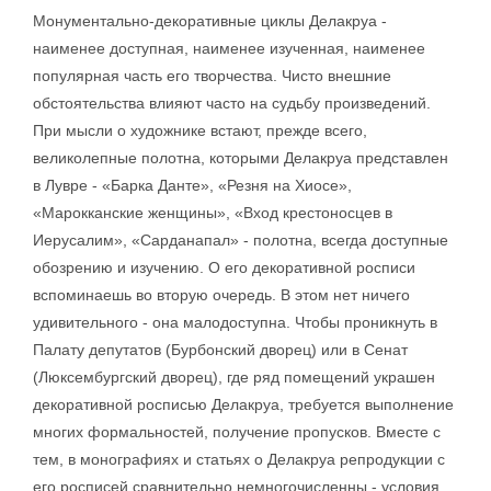
Монументально-декоративные циклы Делакруа -
наименее доступная, наименее изученная, наименее
популярная часть его творчества. Чисто внешние
обстоятельства влияют часто на судьбу произведений.
При мысли о художнике встают, прежде всего,
великолепные полотна, которыми Делакруа представлен
в Лувре - «Барка Данте», «Резня на Хиосе»,
«Марокканские женщины», «Вход крестоносцев в
Иерусалим», «Сарданапал» - полотна, всегда доступные
обозрению и изучению. О его декоративной росписи
вспоминаешь во вторую очередь. В этом нет ничего
удивительного - она малодоступна. Чтобы проникнуть в
Палату депутатов (Бурбонский дворец) или в Сенат
(Люксембургский дворец), где ряд помещений украшен
декоративной росписью Делакруа, требуется выполнение
многих формальностей, получение пропусков. Вместе с
тем, в монографиях и статьях о Делакруа репродукции с
его росписей сравнительно немногочисленны - условия