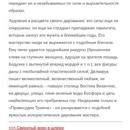
передает ее в незабываемых по силе и выразительности
образах.
Художник в расцвете своего дарования; его силы еще не
сокрушены: он еще не страдает припадками ларингита,
которые начнут его мучить в ближайшие годы. Его
мастерство нигде не выражается с подобным блеском.
Ему легко удаются труднейшие ракурсы (брошенная
слева на ступенях женщина, идущая на зрителя лошадь
Бодуэна с вытянутой вперед мордой и т. п.), все фигуры
даны с необычайной пластической силой; Делакруа
пишет великолепный, величественный пейзаж, не
имеющий равных, - павшую столицу Востока Византию,
ее дворцы, улицы, сине-зеленые воды Босфора и цепь
окаймляющих его прибрежных гор. Нигдеразве только в
«Правосудии Траяна» - не раскрывается с подобной
яркостью колористическое дарование мастера.
<<< Свирепый воин в шлеме