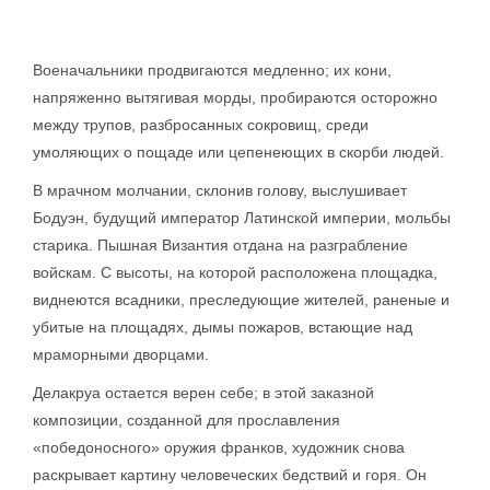
Военачальники продвигаются медленно; их кони,
напряженно вытягивая морды, пробираются осторожно
между трупов, разбросанных сокровищ, среди
умоляющих о пощаде или цепенеющих в скорби людей.
В мрачном молчании, склонив голову, выслушивает
Бодуэн, будущий император Латинской империи, мольбы
старика. Пышная Византия отдана на разграбление
войскам. С высоты, на которой расположена площадка,
виднеются всадники, преследующие жителей, раненые и
убитые на площадях, дымы пожаров, встающие над
мраморными дворцами.
Делакруа остается верен себе; в этой заказной
композиции, созданной для прославления
«победоносного» оружия франков, художник снова
раскрывает картину человеческих бедствий и горя. Он