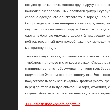
ног две девочки прижимаются друг к другу в страст
наиболее экспрессивными являются фигуры супруг
сорвана одежда, его оливкового тона торс дан обна
бы провидя зрелище непереносимых страданий; же
опустив голову на плечо супруга. Несколько сзад
одетая в богатые одежды старуха с блуждающим вз
ней растерзанный труп полуобнаженной молодой ж
материнскую грудь.
Темным силуэтом сзади группы вырисовывается на
тюрбаном на голове и с ружьем в руках. Справа ра
женщины гречанки; обезумевший от горя грек броса
надменным Жестом отстраняющему его. Этот жесток
почувствовать весь безысходный трагизм участи гре
перед зрителем целую симфонию горя, отчаяния, 
- сцены убийств и пыток отнесены на далекий задни
<<< Тема человеческого бедствия