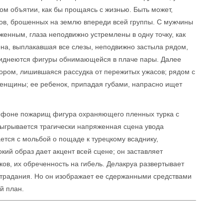
ном объятии, как бы прощаясь с жизнью. Быть может,
ов, брошенных на землю впереди всей группы. С мужчины
женным, глаза неподвижно устремлены в одну точку, как
на, выплакавшая все слезы, неподвижно застыла рядом,
и виднеются фигуры обнимающейся в плаче пары. Далее
ором, лишившаяся рассудка от пережитых ужасов; рядом с
енщины; ее ребенок, припадая губами, напрасно ищет
 фоне пожарищ фигура охраняющего пленных турка с
зыгрывается трагически напряженная сцена увода
ется с мольбой о пощаде к турецкому всаднику,
ий образ дает акцент всей сцене; он заставляет
ков, их обреченность на гибель. Делакруа развертывает
страдания. Но он изображает ее сдержанными средствами
й план.