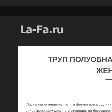
ТРУП ПОЛУОБН
ЖЕ
Образующая вершину группы фигура грека с длинн
олицетворением мрачного отчаяния; он безучастен 