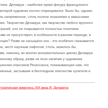
ика. Делакруа - наиболее яркая фигура французского
 которой художник охотно открещивался. Было бы, однако,
оль напряженное, столь полное исканиями и замыслами
ия. Творчество Делакруа, как творчество любого крупного
граней, оно не покрывается полностью понятием
зве не присутствуют, в особенности в раннем периоде, в
енции? Разве не насыщено оно - это особенно сказывается
ма, чисто научным пафосом, столь, казалось бы,
е, наконец, во многих монументальных циклах Делакруа
енному образу, разве не ясно наличие у художника
льянских классиков Ренессанса, показывающее нам, что
дменные, застывшие в бесплодном эпигонстве хулители и
торическая живопись XIX века И. Делакруа