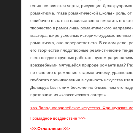
гения появляются черты, рисующие Делакруаромант
романтизма, глава романтической школы - роль, от
ошибочно пытаться насильственно вместить его ст
творчество в рамки лишь романтического направлен
мастера, шире условных историко-художественных 
романтизма, оно перерастает его. В самом деле, ра
его творчестве плодотворные реалистические тенд
в его поздних крупных работах - духом рационализ
враждебными мятущейся природе романтизма? Разв
не ясно его стремление к гармоничному, уравновеш
глубокого проникновения в сущность искусства ита
Делакруа был к ним бесконечно ближе, чем его на
противники из «классического лагеря»
<<< Западноевропейское искусство. Французская ис
Громадное воздействие >>>
<<<Оглавление>>>