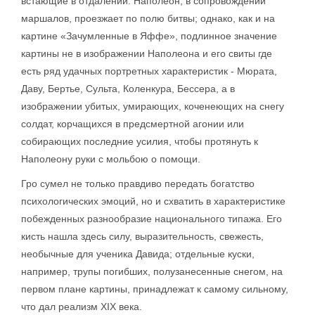
встающие в отдалении. Наполеон, в сопровождении
маршалов, проезжает по полю битвы; однако, как и на
картине «Зачумленные в Яффе», подлинное значение
картины не в изображении Наполеона и его свиты где
есть ряд удачных портретных характеристик - Мюрата,
Даву, Бертье, Сульта, Коленкура, Бессера, а в
изображении убитых, умирающих, коченеющих на снегу
солдат, корчащихся в предсмертной агонии или
собирающих последние усилия, чтобы протянуть к
Наполеону руки с мольбою о помощи.
Гро сумел не только правдиво передать богатство
психологических эмоций, но и схватить в характеристике
побежденных разнообразие национального типажа. Его
кисть нашла здесь силу, выразительность, свежесть,
необычные для ученика Давида; отдельные куски,
например, трупы погибших, полузанесенные снегом, на
первом плане картины, принадлежат к самому сильному,
что дал реализм XIX века.