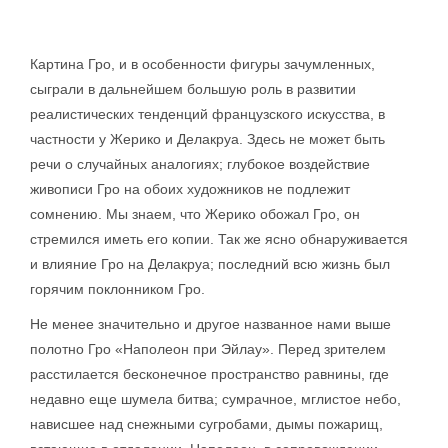
Картина Гро, и в особенности фигуры зачумленных,
сыграли в дальнейшем большую роль в развитии
реалистических тенденций французского искусства, в
частности у Жерико и Делакруа. Здесь не может быть
речи о случайных аналогиях; глубокое воздействие
живописи Гро на обоих художников не подлежит
сомнению. Мы знаем, что Жерико обожал Гро, он
стремился иметь его копии. Так же ясно обнаруживается
и влияние Гро на Делакруа; последний всю жизнь был
горячим поклонником Гро.
Не менее значительно и другое названное нами выше
полотно Гро «Наполеон при Эйлау». Перед зрителем
расстилается бесконечное пространство равнины, где
недавно еще шумела битва; сумрачное, мглистое небо,
нависшее над снежными сугробами, дымы пожарищ,