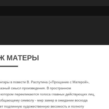
Ж МАТЕРЫ
гары в повести В. Распутина («Прощание с Матерой»,
бразный смысл произведения. В пространном
 котором перекликаются голоса главных действующих лиц,
бобщающему символу - мир замер в ожидании восхода
ет подлинную художественную весомость и полноту