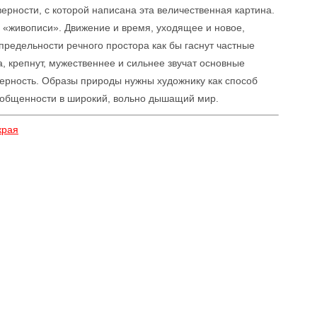
ерности, с которой написана эта величественная картина.
 «живописи». Движение и время, уходящее и новое,
еспредельности речного простора как бы гаснут частные
, крепнут, мужественнее и сильнее звучат основные
 верность. Образы природы нужны художнику как способ
зобщенности в широкий, вольно дышащий мир.
края