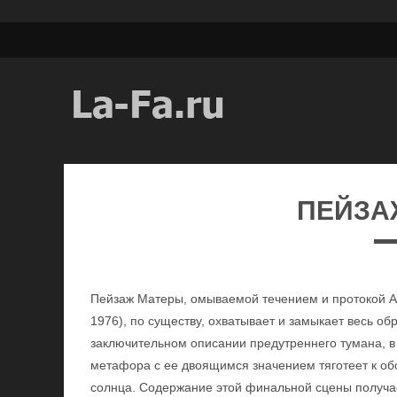
ПЕЙЗА
Пейзаж Матеры, омываемой течением и протокой Ан
1976), по существу, охватывает и замыкает весь о
заключительном описании предутреннего тумана, в
метафора с ее двоящимся значением тяготеет к о
солнца. Содержание этой финальной сцены получа