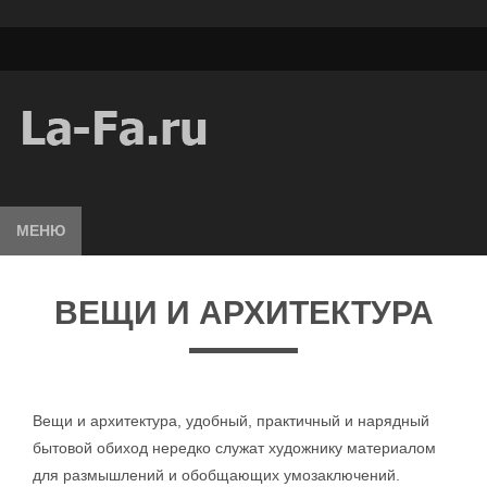
МЕНЮ
ВЕЩИ И АРХИТЕКТУРА
Вещи и архитектура, удобный, практичный и нарядный
бытовой обиход нередко служат художнику материалом
для размышлений и обобщающих умозаключений.