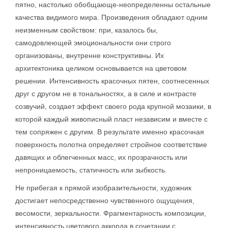
пятно, настолько обобщающе-неопределенны остальные
качества видимого мира. Произведения обладают одним
неизменным свойством: при, казалось бы,
самодовлеющей эмоциональности они строго
организованы, внутренне конструктивны. Их
архитектоника целиком основывается на цветовом
решении. Интенсивность красочных пятен, соотнесенных
друг с другом не в тональностях, а в силе и контрасте
созвучий, создает эффект своего рода крупной мозаики, в
которой каждый живописный пласт независим и вместе с
тем сопряжен с другим. В результате именно красочная
поверхность полотна определяет стройное соответствие
давящих и облегченных масс, их прозрачность или
непроницаемость, статичность или зыбкость.
Не прибегая к прямой изобразительности, художник
достигает непосредственно чувственного ощущения,
весомости, зеркальности. Фрагментарность композиции,
интенсивность цветового аккорда в сочетании с