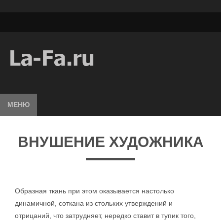
МЕНЮ
ВНУШЕНИЕ ХУДОЖНИКА
Образная ткань при этом оказывается настолько
динамичной, соткана из стольких утверждений и
отрицаний, что затрудняет, нередко ставит в тупик того,