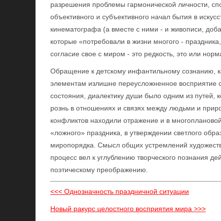
разрешения проблемы гармонической личности, сп
объективного и субъективного начал бытия в искус
кинематографа (а вместе с ними - и живописи, доб
которые «потребовали в жизни многого - праздника,
согласие свое с миром - это редкость, это или нор
Обращение к детскому инфантильному сознанию, ка
элементам излишне переусложненное восприятие с
состояния, диалектику души было одним из путей, 
рознь в отношениях и связях между людьми и прир
конфликтов находили отражение и в многоплановой
«ложного» праздника, в утверждении светлого обра
миропорядка. Смысл общих устремлений художестве
процесс вел к углублению творческого познания де
поэтическому преображению.
<<< Однозначность праздничной ситуации
Новый ракурс целостного восприятия мира >>>