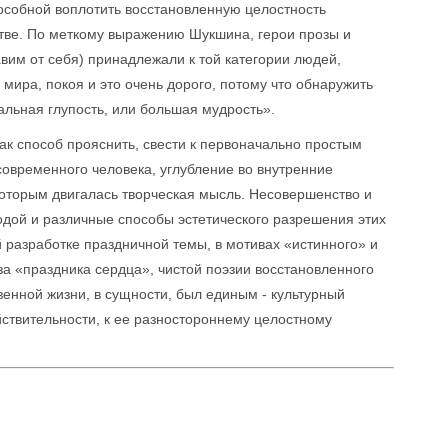
особной воплотить восстановленную целостность
стве. По меткому выражению Шукшина, герои прозы и
авим от себя) принадлежали к той категории людей,
 мира, покоя и это очень дорого, потому что обнаружить
мальная глупость, или большая мудрость».
к способ прояснить, свести к первоначально простым
овременного человека, углубление во внутренние
которым двигалась творческая мысль. Несовершенство и
одой и различные способы эстетического разрешения этих
 разработке праздничной темы, в мотивах «истинного» и
за «праздника сердца», чистой поэзии восстановленного
нной жизни, в сущности, был единым - культурный
йствительности, к ее разностороннему целостному