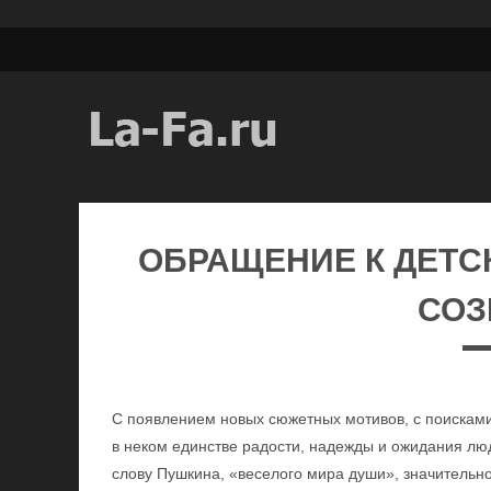
ОБРАЩЕНИЕ К ДЕТ
СО
С появлением новых сюжетных мотивов, с поисками
в неком единстве радости, надежды и ожидания лю
слову Пушкина, «веселого мира души», значительн