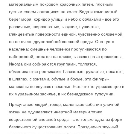
материальным покровом красочных пятен, плотным
густым слоем ложащихся на холст. Вода и каменистый
берег моря, коридор улицы и небо с облаками - все это
различные, шероховатые, гладкие, пушистые,
глянцевитые поверхности единой, чувственно осязаемой,
но не очень дружелюбной внешней среды. Она густо
населена: смешные человечки прогуливаются по
набережной, нежатся на пляже, глазеют на аттракционы.
Иногда они собираются группами, толпятся,
обмениваются репликами. Глазастые, рукастые, носатые,
в шляпах, с зонтами, обутые и босые, эти фигуры-
манекены не внушают веселья. Есть что-то угрожающее в
их муравьином засилье, в их безнадежном тупоумии.
Присутствие людей, говор, маленькие события уличной
жизни не одушевляют инертной материи тяжко
вещественной внешней среды - это только одна из форм
безличного существования плоти. Празднично звучный