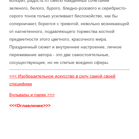
колорит, радость от смело найденных сочетаний
зеленого, белого, бурого, бледно-розового и серебристо-
серого тонов только усиливают беспокойство, как бы
соперничают, борются с тревогой, невольно возникающей
от нагнетенного, подавляющего торжества костной
предметности этого цветного, красочного мира.
Праздничный сюжет и внутреннее настроение, личное
переживание автора - это две самостоятельные,
сосуществующие, но не слитые воедино сферы.
<<< Изобразительное искусство в силу самой своей
специфики
Бульвары и парки >>>
<<<Оглавление>>>