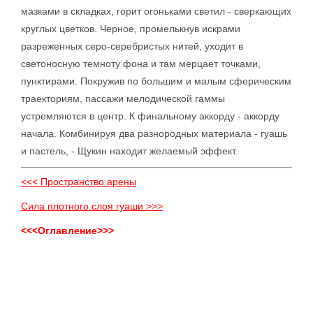
мазками в складках, горит огоньками светил - сверкающих
круглых цветков. Черное, промелькнув искрами
разреженных серо-серебристых нитей, уходит в
светоносную темноту фона и там мерцает точками,
пунктирами. Покружив по большим и малым сферическим
траекториям, пассажи мелодической гаммы
устремляются в центр. К финальному аккорду - аккорду
начала. Комбинируя два разнородных материала - гуашь
и пастель, - Щукин находит желаемый эффект.
<<< Пространство арены
Сила плотного слоя гуаши >>>
<<<Оглавление>>>