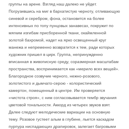
группы на арене. Взгляд наш далеко не уйдет.
Погрузившись на миг в бархатистую черноту, отливающую
синевой и серебром, фона, остановится на более
интенсивных по топу пунцовых занавесах, покружит по
мягким изгибам присборенной ткани, окаймленной
золотой бахромой, надет на ярко освещенный круг
манежа и непременно возвратится к тем, ради которых
художник пришел в цирк. Группа, непринужденно
вписанная в живописную среду, соразмерная масштабам
пространства, воспринимается как «мерило всех вещей».
Благородное созвучие черного, нежно-розового,
золотистого и дымчато-серою - колористический
камертон, помещенный в центре. Им проверяется
«чистота строя», с ним согласовывается тембр звучания
цветовой тональности. Аккорд из четырех звуков взят.
Далее следуют мелодические вариации на основную
тему. Розовое густеет алым в глубине, льется каскадом
пурпура ниспадающих драпировок, залегает багровыми