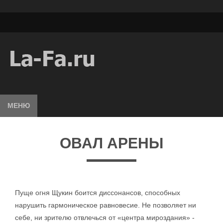
МЕНЮ
ОВАЛ АРЕНЫ
Пуще огня Щукин боится диссонансов, способных
нарушить гармоническое равновесие. Не позволяет ни
себе, ни зрителю отвлечься от «центра мироздания» -