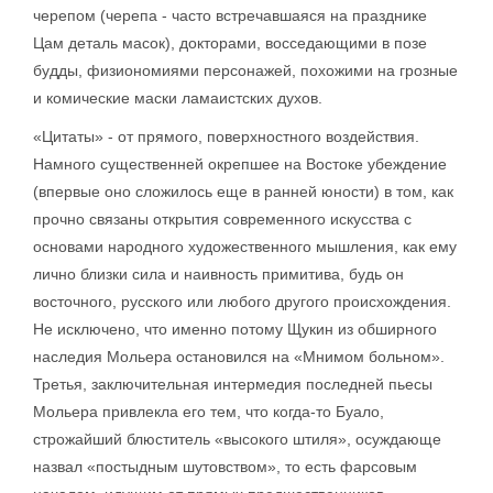
черепом (черепа - часто встречавшаяся на празднике
Цам деталь масок), докторами, восседающими в позе
будды, физиономиями персонажей, похожими на грозные
и комические маски ламаистских духов.
«Цитаты» - от прямого, поверхностного воздействия.
Намного существенней окрепшее на Востоке убеждение
(впервые оно сложилось еще в ранней юности) в том, как
прочно связаны открытия современного искусства с
основами народного художественного мышления, как ему
лично близки сила и наивность примитива, будь он
восточного, русского или любого другого происхождения.
Не исключено, что именно потому Щукин из обширного
наследия Мольера остановился на «Мнимом больном».
Третья, заключительная интермедия последней пьесы
Мольера привлекла его тем, что когда-то Буало,
строжайший блюститель «высокого штиля», осуждающе
назвал «постыдным шутовством», то есть фарсовым