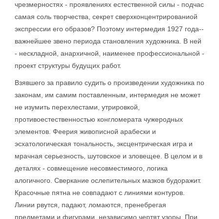
чрезмерностях - проявлениях естественной силы - подчас
самая соль творчества, секрет сверхконцентрированиой
экспрессии его образов? Поэтому интермедия 1927 года--
важнейшее звено периода становления художника. В ней
- нескладной, анархичной, наименее профессиональной -
проект структуры будущих работ.
Взявшего за правило судить о произведении художника по
законам, им самим поставленным, интермедия не может
не изумить перехлестами, утрировкой,
противоестественностью конгломерата чужеродных
элементов. Феерия живописной арабески и
эсхатологическая тональность, эксцентрическая игра и
мрачная серьезность, шутовское и зловещее. В целом и в
деталях - совмещение несовместимого, логика
алогичного. Сверкание ослепительных мазков будоражит.
Красочные пятна не совпадают с линиями контуров.
Линии рвутся, падают, ломаются, пренебрегая
предметами и фигурами, независимо чертят узоры. При