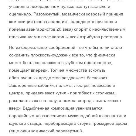
учащенно лихорадочном пульсе все тут застыло и
оцепенело. Разомкнутый, мозаически ковровый принцип
композиции (снова аналогии - народное творчество и
приемы авангардистов 20 века) спорит с насильственным
втискиванием в поле картины всех атрибутов ресторана.
Не из формальных соображений - во что бы то ни стало
сохранить плоскость-художник все то, что физически
может быть расположено в глубоком пространстве,
помещает впереди. Толчея множества вскользь
обозначенных предметов раздражает, беспокоит.
Зашторенные кабинки, пальмы, люстры, повисшие в
центре, придавливают кутил - пригибают к столикам,
распластывают на полу, а помост эстрады выталкивают
вверх. Вздыбленная композиция увенчивается
пародийным «вознесением» мужеподобной шансонетки и
щуплого старца, перебирающего струны громадной арфы
(еще один комический перевертыш).