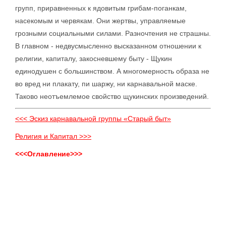
групп, приравненных к ядовитым грибам-поганкам,
насекомым и червякам. Они жертвы, управляемые
грозными социальными силами. Разночтения не страшны.
В главном - недвусмысленно высказанном отношении к
религии, капиталу, закосневшему быту - Щукин
единодушен с большинством. А многомерность образа не
во вред ни плакату, пи шаржу, ни карнавальной маске.
Таково неотъемлемое свойство щукинских произведений.
<<< Эскиз карнавальной группы «Старый быт»
Религия и Капитал >>>
<<<Оглавление>>>