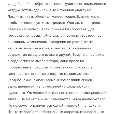
уподоблений, изобретательность художника, наделившего
каждую деталь двойной, а то и тройной «нагрузкой».
Лаконизм - суть образная концентрация. Щукину мало,
чтобы висящее ружье выстрелило. Оно должно стрелять
разом в несколько целей, причем без промаха. Для
гротеска сие чрезвычайно важно, поскольку гротеск - во
внезапном и алогичном смещении акцептов, стыке
несовместимых понятий, в резком переключении
восприятия из одного плана в другой. Тому, кто проникнет
в сердцевину замысла автора, дано право на
произвольные повороты истолкования. Сложность
заключается не только в том, что каждая деталь
неоднозначна, любой элемент композиции лишен
единственности: непрямолинейна сама позиция
художника. Он честно и искренне выполняет «социальный
заказ». Не мечется и не сомневается, когда шельмует зло.
Но не может ограничиться одной «краской» ненависти.
Что-то жалкое есть в безвольных «героях» карнавальных