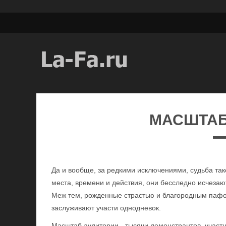
МАСШТАБ
Да и вообще, за редкими исключениями, судьба та
места, времени и действия, они бесследно исчезаю
Меж тем, рожденные страстью и благородным пафо
заслуживают участи однодневок.
Масштаб аудитории - тысячи демонстрантов, участн