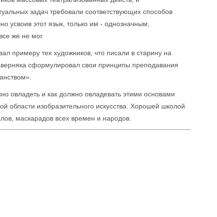
туальных задач требовали соответствующих способов
но усвоив этот язык, только им - однозначным,
се же не мог.
вал примеру тех художников, что писали в старину на
наверняка сформулировал свои принципы преподавания
ранством».
жно овладеть и как должно овладевать этими основами
юбой области изобразительного искусства. Хорошей школой
лов, маскарадов всех времен и народов.