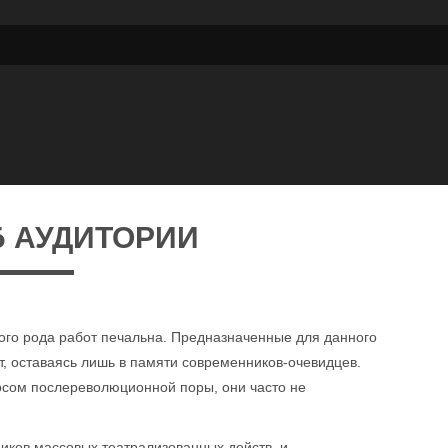
 АУДИТОРИИ
кого рода работ печальна. Предназначенные для данного
т, оставаясь лишь в памяти современников-очевидцев.
сом послереволюционной поры, они часто не
иков массовых театрализованных действ, и