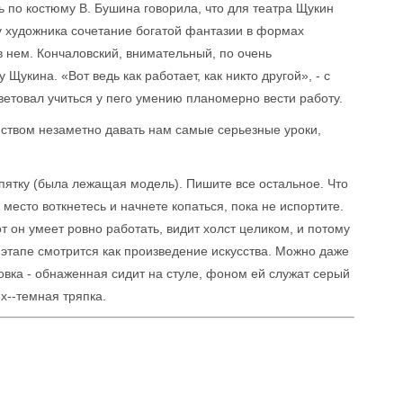
 по костюму В. Бушина говорила, что для театра Щукин
 у художника сочетание богатой фантазии в формах
 нем. Кончаловский, внимательный, по очень
Щукина. «Вот ведь как работает, как никто другой», - с
ветовал учиться у пего умению планомерно вести работу.
ством незаметно давать нам самые серьезные уроки,
 пятку (была лежащая модель). Пишите все остальное. Что
то место воткнетесь и начнете копаться, пока не испортите.
от он умеет ровно работать, видит холст целиком, и потому
 этапе смотрится как произведение искусства. Можно даже
новка - обнаженная сидит на стуле, фоном ей служат серый
х--темная тряпка.