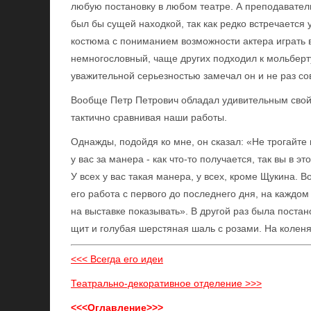
любую постановку в любом театре. А преподаватель
был бы сущей находкой, так как редко встречается
костюма с пониманием возможности актера играть в
немногословный, чаще других подходил к мольберту 
уважительной серьезностью замечал он и не раз со
Вообще Петр Петрович обладал удивительным свой
тактично сравнивая наши работы.
Однажды, подойдя ко мне, он сказал: «Не трогайте
у вас за манера - как что-то получается, так вы в э
У всех у вас такая манера, у всех, кроме Щукина. В
его работа с первого до последнего дня, на каждом
на выставке показывать». В другой раз была поста
щит и голубая шерстяная шаль с розами. На коленя
<<< Всегда его идеи
Театрально-декоративное отделение >>>
<<<Оглавление>>>