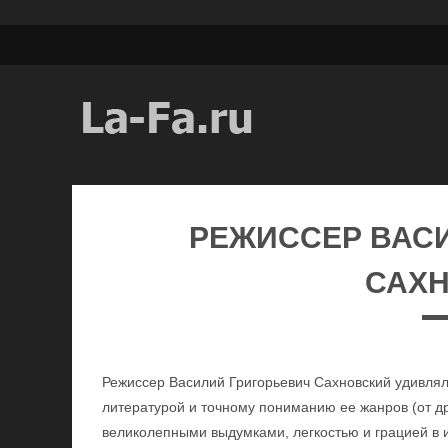
РЕЖИССЕР ВАС
САХ
Режиссер Василий Григорьевич Сахновский удивля
литературой и точному пониманию ее жанров (от д
великолепными выдумками, легкостью и грацией в 