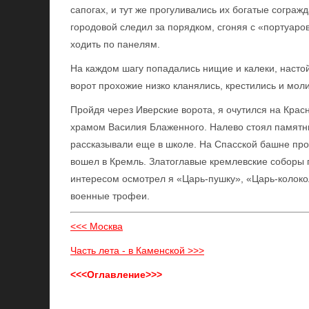
сапогах, и тут же прогуливались их богатые согра
городовой следил за порядком, сгоняя с «портуаро
ходить по панелям.
На каждом шагу попадались нищие и калеки, наст
ворот прохожие низко кланялись, крестились и мол
Пройдя через Иверские ворота, я очутился на Кра
храмом Василия Блаженного. Налево стоял памятни
рассказывали еще в школе. На Спасской башне про
вошел в Кремль. Златоглавые кремлевские соборы
интересом осмотрел я «Царь-пушку», «Царь-колоко
военные трофеи.
<<< Москва
Часть лета - в Каменской >>>
<<<Оглавление>>>