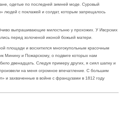
ждане, одетые по последней зимней моде. Суровый
в» людей с поклажей и солдат, которым запрещалось
ойчиво выпрашивающие милостыню у прохожих. У Ивсрских
ились перед золоченой иконой божьей матери.
сной площади и восхитился многокупольным красочным
к Минину и Пожарскому, о подвиге которых нам
било двенадцать. Следуя примеру других, я сиял шапку и
 произвели на меня огромное впечатление. С большим
л» и захваченные в войне с французами в 1812 году