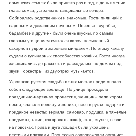
армянских семьях было принято раз в год, в день имении
главы семьи, устраивать танцевальные вечера.
Собирались родственники и знакомые. Гости пили чай с
вареньем и домашним печеньем. Печенья - хурабья,
бадамбезэ и другие - были очень вкусны, по самым
главным угощением считался калач, посыпанный
сахарной пудрой и жареным миндалем. По этому калачу
судили о кулинарных способностях хозяйки. Гости иногда
засиживались до рассвета и расходились по домам под
звуки «оркестра» из двух-трех музыкантов.
Украинско-русская свадьба в этих местах представляла
собой следующее зрелище. По улице проходила
празднично-нарядная процессия, женщины пели хором
песни, славили невесту и жениха, неся в руках подарки и
приданое невесты: зеркала, самовар, подушки, а тяжелые
предметы, такие, как кровать, шкаф, стол, стулья, везли
на повозках. Грива и дуга лошади были украшены
пестрыми платками. Процессию сопровождали органист,