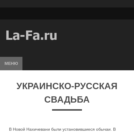
МЕНЮ
УКРАИНСКО-РУССКАЯ
СВАДЬБА
В Новой Нахичевани были установившиеся обычаи. В