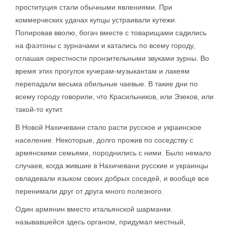
проституция стали обычными явлениями. При
коммерческих удачах купцы устраивали кутежи.
Попировав вволю, богач вместе с товарищами садились
на фаэтоны с зурначами и катались по всему городу,
оглашая окрестности пронзительными звуками зурны. Во
время этих прогулок кучерам-музыкантам и лакеям
перепадали весьма обильные чаевые. В такие дни по
всему городу говорили, что Красильников, или Эзеков, или
такой-то кутит.
В Новой Нахичевани стало расти русское и украинское
население. Некоторые, долго прожив по соседству с
армянскими семьями, породнились с ними. Было немало
случаев, когда жившие в Нахичевани русские и украинцы
овладевали языком своих добрых соседей, и вообще все
перенимали друг от друга много полезного.
Один армянин вместо итальянской шарманки.
называвшейся здесь органом, придумал местный,