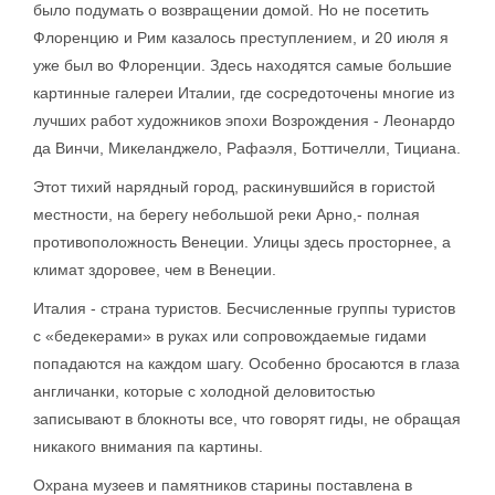
было подумать о возвращении домой. Но не посетить
Флоренцию и Рим казалось преступлением, и 20 июля я
уже был во Флоренции. Здесь находятся самые большие
картинные галереи Италии, где сосредоточены многие из
лучших работ художников эпохи Возрождения - Леонардо
да Винчи, Микеланджело, Рафаэля, Боттичелли, Тициана.
Этот тихий нарядный город, раскинувшийся в гористой
местности, на берегу небольшой реки Арно,- полная
противоположность Венеции. Улицы здесь просторнее, а
климат здоровее, чем в Венеции.
Италия - страна туристов. Бесчисленные группы туристов
с «бедекерами» в руках или сопровождаемые гидами
попадаются на каждом шагу. Особенно бросаются в глаза
англичанки, которые с холодной деловитостью
записывают в блокноты все, что говорят гиды, не обращая
никакого внимания па картины.
Охрана музеев и памятников старины поставлена в