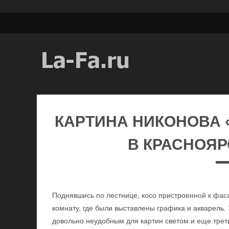
КАРТИНА НИКОНОВА 
В КРАСНОЯРС
Поднявшись по лестнице, косо пристроенной к фаса
комнату, где были выставлены графика и акварель.
довольно неудобным для картин светом и еще треть