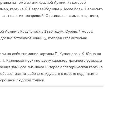
ртины па темы жизни Красной Армии, из которых
мер, картина К. Петрова-Водкина «После боя». Несколько
минают павших товарищей. Оригинален замысел картины,
ой Армии в Красноярск в 1920 году». Суровый мороз.
достно встречают конницу, которая стремительно
али на себя внимание картины П. Кузнецова и К. Юона на
П. Кузнецова носит по цвету характер красивого эскиза, а
зрения замысла вызывала интерес аллегорическая картина
 образе гиганта-рабочего, идущего с высоко поднятым в
огромной людской толпой.