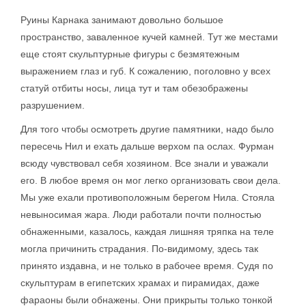
Руины Карнака занимают довольно большое
пространство, заваленное кучей камней. Тут же местами
еще стоят скульптурные фигуры с безмятежным
выражением глаз и губ. К сожалению, поголовно у всех
статуй отбиты носы, лица тут и там обезображены
разрушением.
Для того чтобы осмотреть другие памятники, надо было
пересечь Нил и ехать дальше верхом па ослах. Фурман
всюду чувствовал себя хозяином. Все знали и уважали
его. В любое время он мог легко организовать свои дела.
Мы уже ехали противоположным берегом Нила. Стояла
невыносимая жара. Люди работали почти полностью
обнаженными, казалось, каждая лишняя тряпка на теле
могла причинить страдания. По-видимому, здесь так
принято издавна, и не только в рабочее время. Судя по
скульптурам в египетских храмах и пирамидах, даже
фараоны были обнажены. Они прикрыты только тонкой