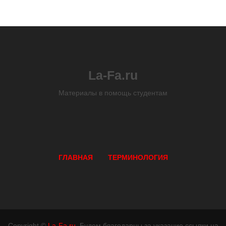
La-Fa.ru
Материалы в помощь студентам
ГЛАВНАЯ
ТЕРМИНОЛОГИЯ
Copyright ©
La-Fa.ru
. Будем благодарны за указание ссылки на