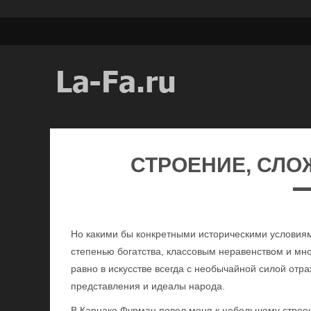
СТРОЕНИЕ, СЛО
Но какими бы конкретными историческими условиям
степенью богатства, классовым неравенством и мног
равно в искусстве всегда с необычайной силой от
представления и идеалы народа.
В Карнаке Фурман повел меня к небольшому строени