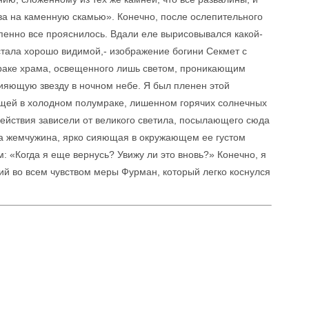
ава на каменную скамью». Конечно, после ослепительного
епенно все прояснилось. Вдали еле вырисовывался какой-
 стала хорошо видимой,- изображение богини Секмет с
умраке храма, освещенного лишь светом, проникающим
сияющую звезду в ночном небе. Я был пленен этой
щей в холодном полумраке, лишенном горячих солнечных
действия зависели от великого светила, посылающего сюда
ла жемчужина, ярко сияющая в окружающем ее густом
: «Когда я еще вернусь? Увижу ли это вновь?» Конечно, я
ий во всем чувством меры Фурман, который легко коснулся