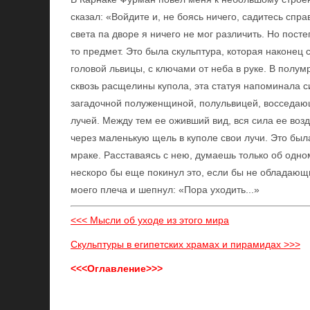
сказал: «Войдите и, не боясь ничего, садитесь спр
света па дворе я ничего не мог различить. Но пост
то предмет. Это была скульптура, которая наконец
головой львицы, с ключами от неба в руке. В пол
сквозь расщелины купола, эта статуя напоминала 
загадочной полуженщиной, полульвицей, восседаю
лучей. Между тем ее оживший вид, вся сила ее воз
через маленькую щель в куполе свои лучи. Это бы
мраке. Расставаясь с нею, думаешь только об одном
нескоро бы еще покинул это, если бы не обладающ
моего плеча и шепнул: «Пора уходить...»
<<< Мысли об уходе из этого мира
Скульптуры в египетских храмах и пирамидах >>>
<<<Оглавление>>>