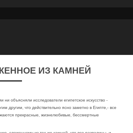
ЖЕННОЕ ИЗ КАМНЕЙ
и ни объясняли исследователи египетское искусство -
им другим, что действительно ясно заметно в Египте,- все
ражаются прекрасные, жизнелюбивые, бессмертные
ю, сложенному из тех же камней, что все развалины, и