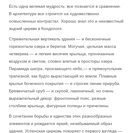
Есть одна великая мудрость: все познается в сравнении.
В архитектуре все строится на художественно
осмысленных контрастах. Хорошо знал это и неизвестный
зодчий церкви в Кондопоге.
Стремительная вертикаль здания — и бесконечные
горизонтали озера и берегов. Могучая, цельная масса
четверика — и легкие висячие крыльца, пронизанные
воздухом и светом, словно влитые в просторы озера.
Пирамида шатра, пронзающего небо,— и прямоугольник
трапезной, как будто вырастающий из земли. Плавные
крылья бочечного покрытия — и строгие линии прируба.
Бревенчатый сруб — и скупой, лаконичный, но очень
выразительный декор: фронтонный пояс, резные
столбики крыльца, фигурные полицы и причелины.
В сочетании борьбы и единства этих разнообразных
элементов и рождается яркий, незабываемый образ
здания. Успенская церковь покоряет с первого взгляда —