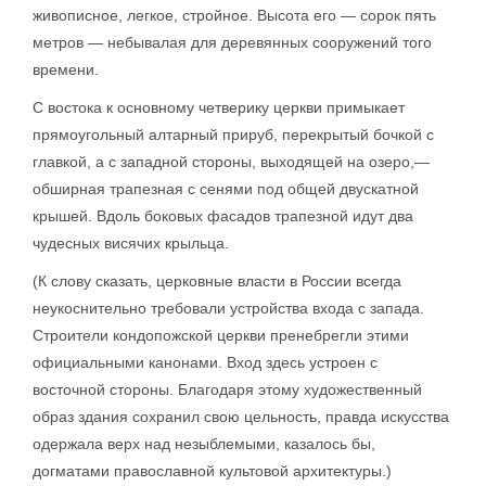
живописное, легкое, стройное. Высота его — сорок пять
метров — небывалая для деревянных сооружений того
времени.
С востока к основному четверику церкви примыкает
прямоугольный алтарный прируб, перекрытый бочкой с
главкой, а с западной стороны, выходящей на озеро,—
обширная трапезная с сенями под общей двускатной
крышей. Вдоль боковых фасадов трапезной идут два
чудесных висячих крыльца.
(К слову сказать, церковные власти в России всегда
неукоснительно требовали устройства входа с запада.
Строители кондопожской церкви пренебрегли этими
официальными канонами. Вход здесь устроен с
восточной стороны. Благодаря этому художественный
образ здания сохранил свою цельность, правда искусства
одержала верх над незыблемыми, казалось бы,
догматами православной культовой архитектуры.)