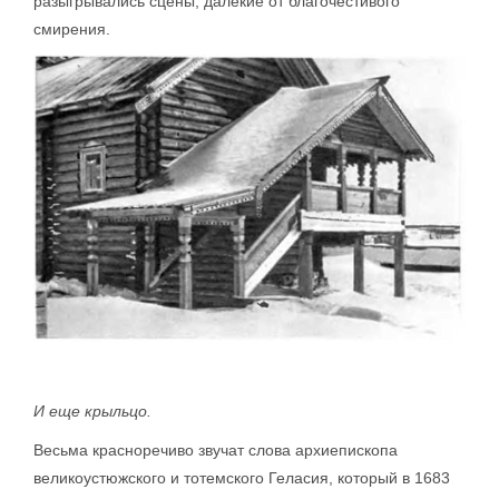
разыгрывались сцены, далекие от благочестивого
смирения.
И еще крыльцо.
Весьма красноречиво звучат слова архиепископа
великоустюжского и тотемского Геласия, который в 1683