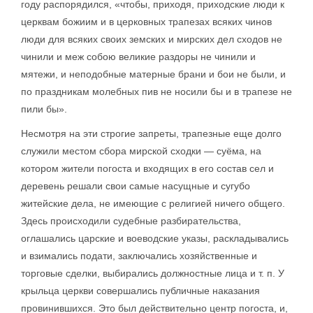
году распорядился, «чтобы, приходя, приходские люди к
церквам божиим и в церковных трапезах всяких чинов
люди для всяких своих земских и мирских дел сходов не
чинили и меж собою великие раздоры не чинили и
мятежи, и неподобные матерные брани и бои не были, и
по праздникам молебных пив не носили бы и в трапезе не
пили бы».
Несмотря на эти строгие запреты, трапезные еще долго
служили местом сбора мирской сходки — суёма, на
котором жители погоста и входящих в его состав сел и
деревень решали свои самые насущные и сугубо
житейские дела, не имеющие с религией ничего общего.
Здесь происходили судебные разбирательства,
оглашались царские и воеводские указы, раскладывались
и взимались подати, заключались хозяйственные и
торговые сделки, выбирались должностные лица и т. п. У
крыльца церкви совершались публичные наказания
провинившихся. Это был действительно центр погоста, и,