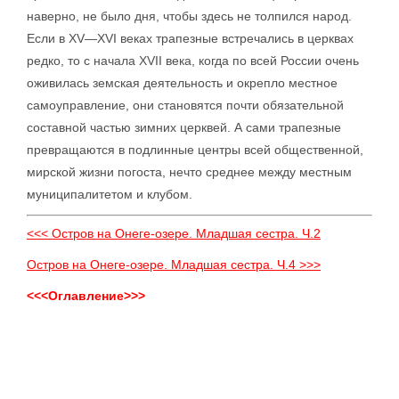
наверно, не было дня, чтобы здесь не толпился народ.
Если в XV—XVI веках трапезные встречались в церквах
редко, то с начала XVII века, когда по всей России очень
оживилась земская деятельность и окрепло местное
самоуправление, они становятся почти обязательной
составной частью зимних церквей. А сами трапезные
превращаются в подлинные центры всей общественной,
мирской жизни погоста, нечто среднее между местным
муниципалитетом и клубом.
<<< Остров на Онеге-озере. Младшая сестра. Ч.2
Остров на Онеге-озере. Младшая сестра. Ч.4 >>>
<<<Оглавление>>>