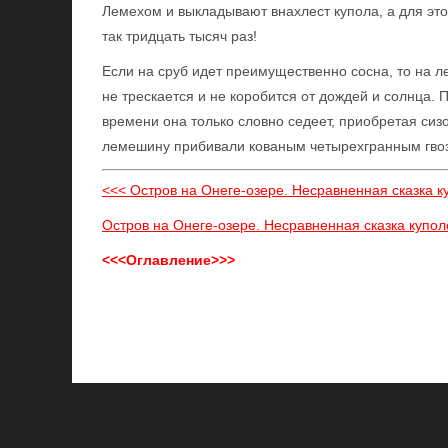
Лемехом и выкладывают внахлест купола, а для это
так тридцать тысяч раз!
Если на сруб идет преимущественно сосна, то на л
не трескается и не коробится от дождей и солнца. 
времени она только словно седеет, приобретая си
лемешину прибивали кованым четырехгранным гвозде
<<< Остров на Онеге-озере. Несравненная сказка ку
Остров на Онеге-озере. Несравненная сказка купол
<<<Оглавление>>>