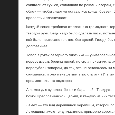
очищали от сучьев, сплавляли по рекам и озерам, с
обло» — чтобы снаружи оставались концы бревен.
прелесть и пластичность.
Каждый венец требовал от плотника громадного тер
твердой руки. Ведь надо было сделать пазы, потайны
всё было притесано плотно, без щелей. Гвозди были
долговечнее.
Топор в руках северного плотника — универсально
перерезывать бревна пилой, но сила привычки, вла
перерубали топором, да так, что не оставалось ни
сжимались, и оно меньше впитывало влаги.) И эти
орнаментальных подзоров.
А лемех для куполов, бочек и баранов?.. Тридцать 
бочки Преображенской церкви, и каждую из них тес
Лемех — это вид деревянной черепицы, которой по
Лемешины имеют вид пластинок, примерно сорока с