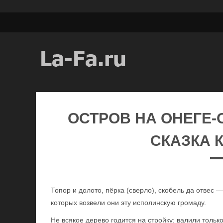
ОСТРОВ НА ОНЕГЕ-
СКАЗКА К
Топор и долото, пёрка (сверло), скобель да отвес
которых возвели они эту исполинскую громаду.
Не всякое дерево годится на стройку: валили толь