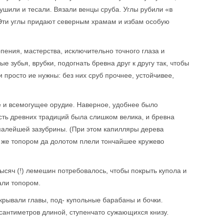
ушили и тесали. Вязали венцы сруба. Углы рубили «в
 Эти углы придают северным храмам и избам особую
пения, мастерства, исключительно точного глаза и
е зубья, врубки, подогнать бревна друг к другу так, чтобы
 просто ие нужны: без них сруб прочнее, устойчивее,
е и всемогущее орудие. Наверное, удобнее было
сть древних традиций была слишком велика, и бревна
 малейшей зазубрины. (При этом капилляры дерева
м же топором да долотом плели тончайшее кружево
тысяч (!) лемешин потребовалось, чтобы покрыть купола и
али топором.
крывали главы, под- купольные барабаны и бочки.
антиметров длиной, ступенчато сужающихся книзу.