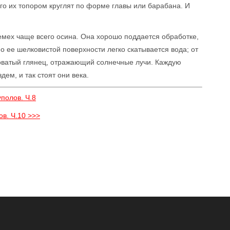
го их топором круглят по форме главы или барабана. И
емех чаще всего осина. Она хорошо поддается обработке,
По ее шелковистой поверхности легко скатывается вода; от
зоватый глянец, отражающий солнечные лучи. Каждую
м, и так стоят они века.
полов. Ч.8
ов. Ч.10 >>>