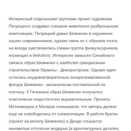
Интересный отдельными группами проект художника
Петрицкого создавал слишком живописно разбросанную
композицию; Петрицкий давал Шевченко в окружении
наших современников; однако связь их с образом поэта
не всегда чувствовалась (левая группа физкультурников,
играющих в бейсбол). Интересен замысел Синайского
связать образ Шевченко с наиболее грандиозным
строительством Украины - Днепростроем. Однако идея
осталась неудовлетворительно конкретизированной,
фигура Шевченко - механически поставленной на
плотину. У Гельмана образ Шевченко получился
пластически недостаточно выразительным. Проекты
Митковицера и Магарка показывали, что авторы далеко
еще не освободились от схематизации. В работе Кратко
(проект на могилу Шевченко) и Диндо слышатся
неизжитые отголоски модерна (в архитектурных деталях,