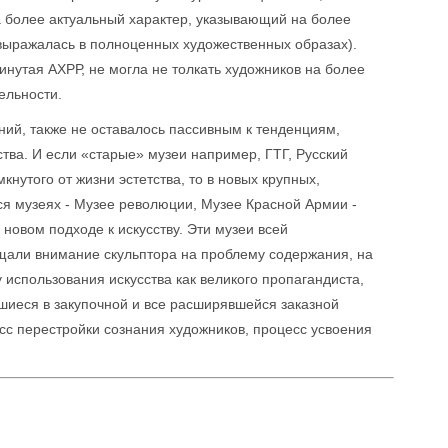
а более актуальный характер, указывающий на более
ь выражалась в полноценных художественных образах).
нутая АХРР, не могла не толкать художников на более
ельности.
ний, также не оставалось пассивным к тенденциям,
тва. И если «старые» музеи например, ГТГ, Русский
нутого от жизни эстетства, то в новых крупных,
ся музеях - Музее революции, Музее Красной Армии -
 новом подходе к искусству. Эти музеи всей
щали внимание скульптора на проблему содержания, на
использования искусства как великого пропагандиста,
вшиеся в закупочной и все расширявшейся заказной
сс перестройки сознания художников, процесс усвоения