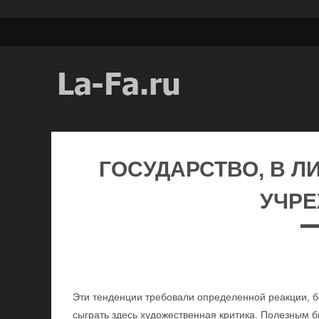
ГОСУДАРСТВО, В 
УЧР
Эти тенденции требовали определенной реакции, б
сыграть здесь художественная критика. Полезным б