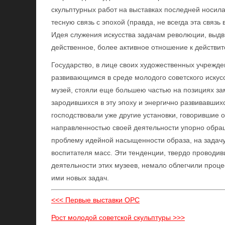
скульптурных работ на выставках последней носил
тесную связь с эпохой (правда, не всегда эта связ
Идея служения искусства задачам революции, выдви
действенное, более активное отношение к действит
Государство, в лице своих художественных учрежде
развивающимся в среде молодого советского искусс
музей, стояли еще большею частью на позициях замк
зародившихся в эту эпоху и энергично развивавших
господствовали уже другие установки, говорившие о
направленностью своей деятельности упорно обра
проблему идейной насыщенности образа, на задачу 
воспитателя масс. Эти тенденции, твердо проводи
деятельности этих музеев, немало облегчили проце
ими новых задач.
<<< Первые выставки ОРС
Рост молодой советской скульптуры >>>