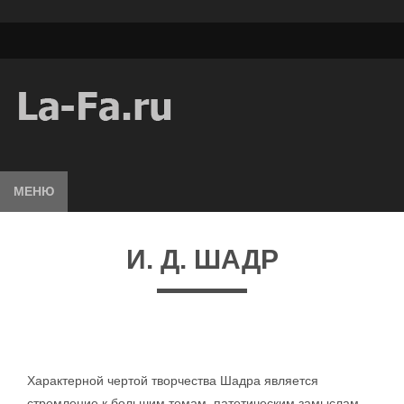
МЕНЮ
И. Д. ШАДР
Характерной чертой творчества Шадра является
стремление к большим темам, патетическим замыслам.