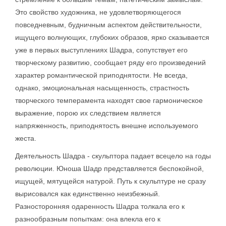
Это свойство художника, не удовлетворяющегося
повседневным, будничным аспектом действительности,
ищущего волнующих, глубоких образов, ярко сказывается
уже в первых выступлениях Шадра, сопутствует его
творческому развитию, сообщает ряду его произведений
характер романтической приподнятости. Не всегда,
однако, эмоциональная насыщенность, страстность
творческого темперамента находят свое гармоническое
выражение, порою их следствием является
напряженность, приподнятость внешне используемого
жеста.
Деятельность Шадра - скульптора падает всецело на годы
революции. Юноша Шадр представляется беспокойной,
ищущей, мятущейся натурой. Путь к скульптуре не сразу
вырисовался как единственно неизбежный.
Разносторонняя одаренность Шадра толкала его к
разнообразным попыткам: она влекла его к