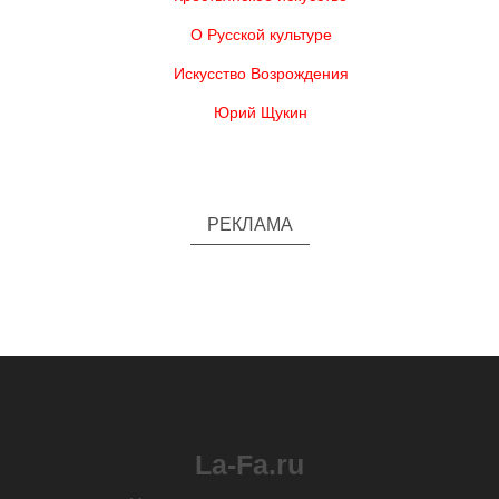
О Русской культуре
Искусство Возрождения
Юрий Щукин
РЕКЛАМА
La-Fa.ru