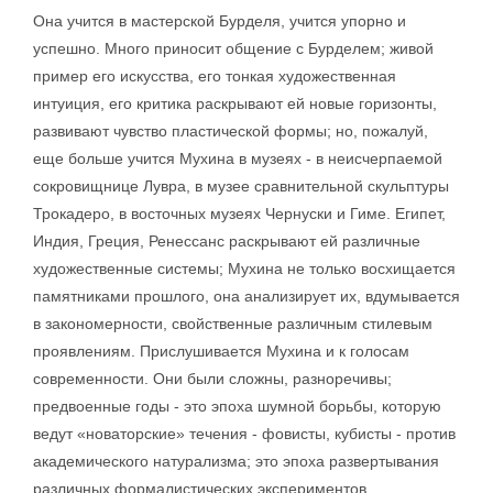
Она учится в мастерской Бурделя, учится упорно и
успешно. Много приносит общение с Бурделем; живой
пример его искусства, его тонкая художественная
интуиция, его критика раскрывают ей новые горизонты,
развивают чувство пластической формы; но, пожалуй,
еще больше учится Мухина в музеях - в неисчерпаемой
сокровищнице Лувра, в музее сравнительной скульптуры
Трокадеро, в восточных музеях Чернуски и Гиме. Египет,
Индия, Греция, Ренессанс раскрывают ей различные
художественные системы; Мухина не только восхищается
памятниками прошлого, она анализирует их, вдумывается
в закономерности, свойственные различным стилевым
проявлениям. Прислушивается Мухина и к голосам
современности. Они были сложны, разноречивы;
предвоенные годы - это эпоха шумной борьбы, которую
ведут «новаторские» течения - фовисты, кубисты - против
академического натурализма; это эпоха развертывания
различных формалистических экспериментов.