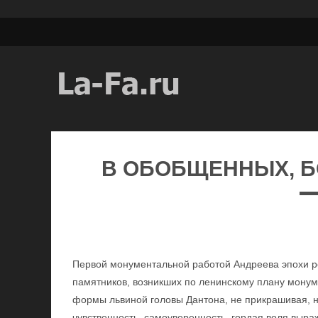
В ОБОБЩЕННЫХ, 
Первой монументальной работой Андреева эпохи р
памятников, возникших по ленинскому плану мону
формы львиной головы Дантона, не прикрашивая, не
чувственность, самоуверенность, гордая воля выр