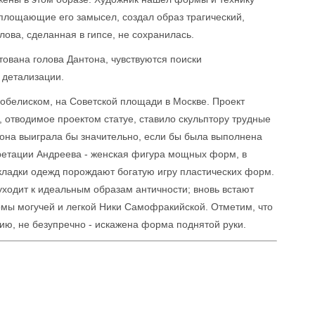
воплощающие его замысел, создал образ трагический,
ова, сделанная в гипсе, не сохранилась.
ована голова Дантона, чувствуются поиски
 детализации.
обелиском, на Советской площади в Москве. Проект
 отводимое проектом статуе, ставило скульптору трудные
 она выиграла бы значительно, если бы была выполнена
претации Андреева - женская фигура мощных форм, в
адки одежд порождают богатую игру пластических форм.
уходит к идеальным образам античности; вновь встают
мы могучей и легкой Ники Самофракийской. Отметим, что
нию, не безупречно - искажена форма поднятой руки.