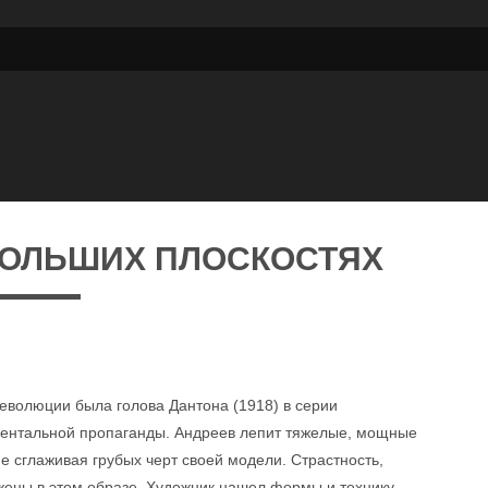
БОЛЬШИХ ПЛОСКОСТЯХ
еволюции была голова Дантона (1918) в серии
ментальной пропаганды. Андреев лепит тяжелые, мощные
 сглаживая грубых черт своей модели. Страстность,
ажены в этом образе. Художник нашел формы и технику