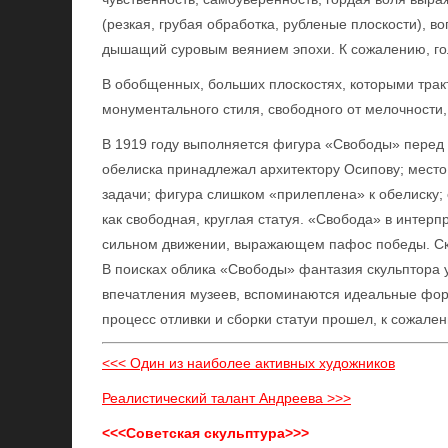
(резкая, грубая обработка, рубленые плоскости), 
дышащий суровым веянием эпохи. К сожалению, гол
В обобщенных, больших плоскостях, которыми тракт
монументального стиля, свободного от мелочности,
В 1919 году выполняется фигура «Свободы» перед 
обелиска принадлежал архитектору Осипову; место,
задачи; фигура слишком «прилеплена» к обелиску;
как свободная, круглая статуя. «Свобода» в интер
сильном движении, выражающем пафос победы. Скл
В поисках облика «Свободы» фантазия скульптора 
впечатления музеев, вспоминаются идеальные фор
процесс отливки и сборки статуи прошел, к сожале
<<< Один из наиболее активных художников
Реалистический талант Андреева >>>
<<<Советская скульптура>>>