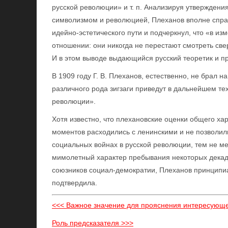
русской революции» и т. п. Анализируя утвержден
символизмом и революцией, Плеханов вполне справ
идейно-эстетического пути и подчеркнул, что «в и
отношении: они никогда не перестают смотреть све
И в этом выводе выдающийся русский теоретик и п
В 1909 году Г. В. Плеханов, естественно, не брал н
различного рода зигзаги приведут в дальнейшем тех
революции».
Хотя известно, что плехановские оценки общего ха
моментов расходились с ленинскими и не позволили
социальных войнах в русской революции, тем не ме
мимолетный характер пребывания некоторых декад
союзников социал-демократии, Плеханов принципиа
подтвердила.
<<< Важное значение для прояснения интересующе
Роль предсказателя >>>