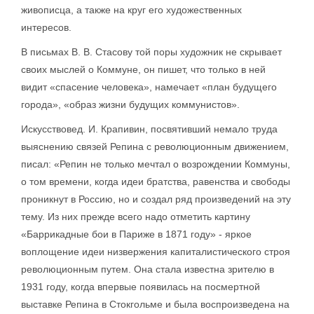
живописца, а также на круг его художественных
интересов.
В письмах В. В. Стасову той поры художник не скрывает
своих мыслей о Коммуне, он пишет, что только в ней
видит «спасение человека», намечает «план будущего
города», «образ жизни будущих коммунистов».
Искусствовед. И. Крапивин, посвятивший немало труда
выяснению связей Репина с революционным движением,
писал: «Репин не только мечтал о возрождении Коммуны,
о том времени, когда идеи братства, равенства и свободы
проникнут в Россию, но и создал ряд произведений на эту
тему. Из них прежде всего надо отметить картину
«Баррикадные бои в Париже в 1871 году» - яркое
воплощение идеи низвержения капиталистического строя
революционным путем. Она стала известна зрителю в
1931 году, когда впервые появилась на посмертной
выставке Репина в Стокгольме и была воспроизведена на