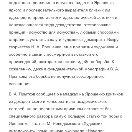
подлинного реализма в искусстве видели в Ярошенко
яркого и последовательного выразителя близких им
идеалов, то представители идеалистической эстетики и
нарождающегося тогда декадентства, отстаивавшие
принцип «искусство для искусства», любыми способами
старались умалить заслуги художника-демократа. Вокруг
творчества Н. А. Ярошенко, еще при жизни художника и
особенно в связи с посмертной выставкой его
произведений, разгорается острая идейная борьба. К
сожалению, даже в фундаментальной монографии В. А.
Прыткова эта борьба не получила всестороннего
освещения.
В. А. Прытков сообщает о нападках на Ярошенко критиков
из декадентского и консервативно-академического
лагерей, но по непонятным причинам оставляет без
специального разбора самую большую статью той поры о
Ярошенко - статью М. Неведомского «Художник-
интеллигент», помещенную в журнале «Начало».