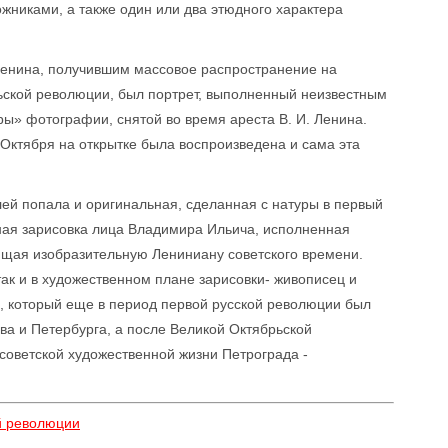
иками, а также один или два этюдного характера
енина, получившим массовое распространение на
рьской революции, был портрет, выполненный неизвестным
ы» фотографии, снятой во время ареста В. И. Ленина.
Октября на открытке была воспроизведена и сама эта
елей попала и оригинальная, сделанная с натуры в первый
ная зарисовка лица Владимира Ильича, исполненная
щая изобразительную Лениниану советского времени.
так и в художественном плане зарисовки- живописец и
, который еще в период первой русской революции был
ва и Петербурга, а после Великой Октябрьской
советской художественной жизни Петрограда -
й революции