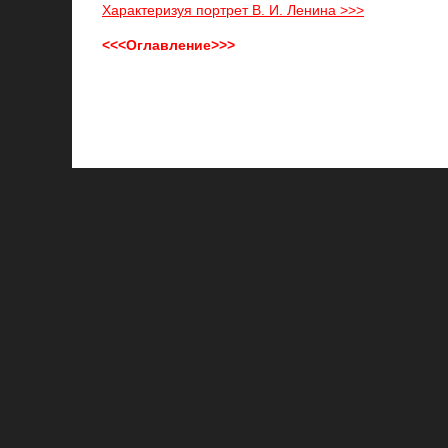
Характеризуя портрет В. И. Ленина >>>
<<<Оглавление>>>