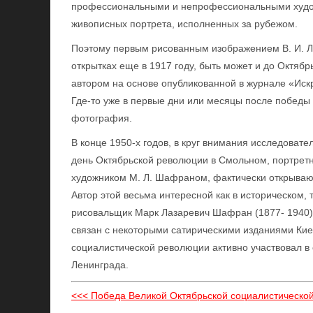
профессиональными и непрофессиональными художн
живописных портрета, исполненных за рубежом.
Поэтому первым рисованным изображением В. И. Л
открытках еще в 1917 году, быть может и до Октяб
автором на основе опубликованной в журнале «Искр
Где-то уже в первые дни или месяцы после победы 
фотография.
В конце 1950-х годов, в круг внимания исследоват
день Октябрьской революции в Смольном, портрет
художником М. Л. Шафраном, фактически открываю
Автор этой весьма интересной как в историческом, 
рисовальщик Марк Лазаревич Шафран (1877- 1940)
связан с некоторыми сатирическими изданиями Кие
социалистической революции активно участвовал в 
Ленинграда.
<<< Победа Великой Октябрьской социалистическо