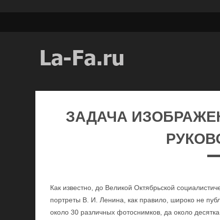
ЗАДАЧА ИЗОБРАЖ
РУКОВ
Как известно, до Великой Октябрьской социалисти
портреты В. И. Ленина, как правило, широко не пуб
около 30 различных фотоснимков, да около десятк