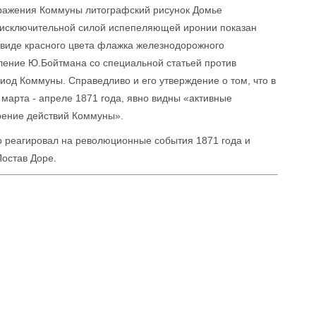
оражения Коммуны литографский рисунок Домье
с исключительной силой испепеляющей иронии показан
 виде красного цвета флажка железнодорожного
ление Ю.Бойтмана со специальной статьей против
иод Коммуны. Справедливо и его утверждение о том, что в
марта - апреле 1871 года, явно видны «активные
рение действий Коммуны».
о реагировал на революционные события 1871 года и
остав Доре.