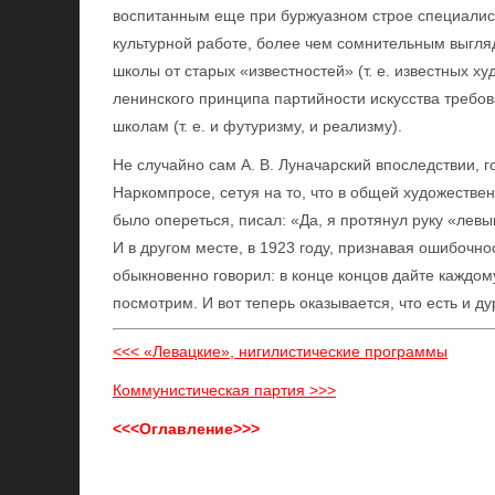
воспитанным еще при буржуазном строе специалист
культурной работе, более чем сомнительным выгл
школы от старых «известностей» (т. е. известных х
ленинского принципа партийности искусства требо
школам (т. е. и футуризму, и реализму).
Не случайно сам А. В. Луначарский впоследствии, 
Наркомпросе, сетуя на то, что в общей художествен
было опереться, писал: «Да, я протянул руку «левы
И в другом месте, в 1923 году, признавая ошибочно
обыкновенно говорил: в конце концов дайте каждому
посмотрим. И вот теперь оказывается, что есть и д
<<< «Левацкие», нигилистические программы
Коммунистическая партия >>>
<<<Оглавление>>>