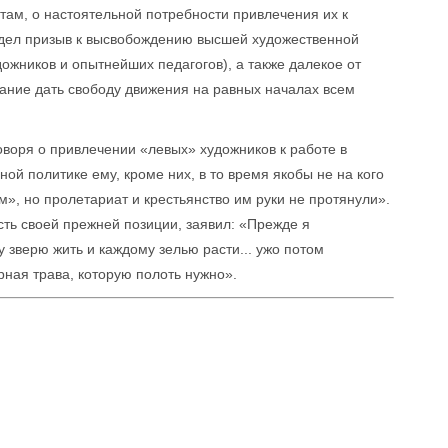
ам, о настоятельной потребности привлечения их к
ядел призыв к высвобождению высшей художественной
удожников и опытнейших педагогов), а также далекое от
вание дать свободу движения на равных началах всем
говоря о привлечении «левых» художников к работе в
ной политике ему, кроме них, в то время якобы не на кого
м», но пролетариат и крестьянство им руки не протянули».
сть своей прежней позиции, заявил: «Прежде я
 зверю жить и каждому зелью расти... ужо потом
урная трава, которую полоть нужно».