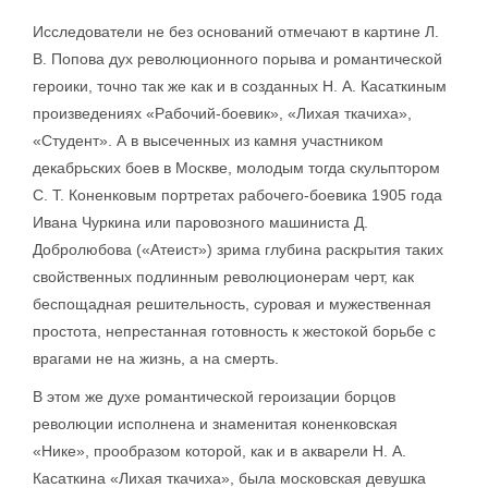
Исследователи не без оснований отмечают в картине Л.
В. Попова дух революционного порыва и романтической
героики, точно так же как и в созданных Н. А. Касаткиным
произведениях «Рабочий-боевик», «Лихая ткачиха»,
«Студент». А в высеченных из камня участником
декабрьских боев в Москве, молодым тогда скульптором
С. Т. Коненковым портретах рабочего-боевика 1905 года
Ивана Чуркина или паровозного машиниста Д.
Добролюбова («Атеист») зрима глубина раскрытия таких
свойственных подлинным революционерам черт, как
беспощадная решительность, суровая и мужественная
простота, непрестанная готовность к жестокой борьбе с
врагами не на жизнь, а на смерть.
В этом же духе романтической героизации борцов
революции исполнена и знаменитая коненковская
«Нике», прообразом которой, как и в акварели Н. А.
Касаткина «Лихая ткачиха», была московская девушка