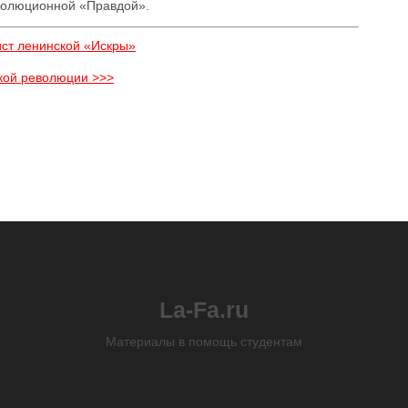
еволюционной «Правдой».
ист ленинской «Искры»
кой революции >>>
La-Fa.ru
Материалы в помощь студентам