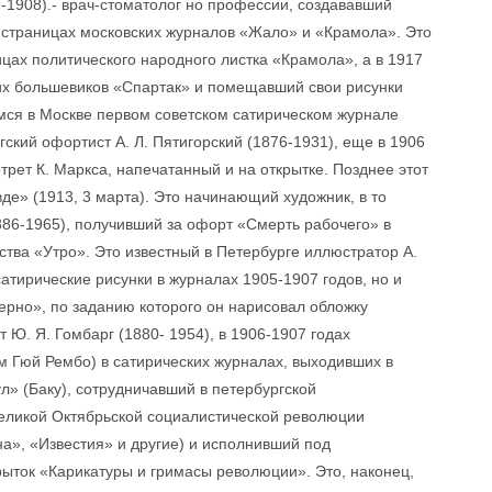
-1908).- врач-стоматолог но профессии, создававший
а страницах московских журналов «Жало» и «Крамола». Это
ицах политического народного листка «Крамола», а в 1917
их большевиков «Спартак» и помещавший свои рисунки
ся в Москве первом советском сатирическом журнале
гский офортист А. Л. Пятигорский (1876-1931), еще в 1906
рет К. Маркса, напечатанный и на открытке. Позднее этот
де» (1913, 3 марта). Это начинающий художник, в то
1886-1965), получивший за офорт «Смерть рабочего» в
тва «Утро». Это известный в Петербурге иллюстратор А.
атирические рисунки в журналах 1905-1907 годов, но и
ерно», по заданию которого он нарисовал обложку
т Ю. Я. Гомбарг (1880- 1954), в 1906-1907 годах
 Гюй Рембо) в сатирических журналах, выходивших в
л» (Баку), сотрудничавший в петербургской
Великой Октябрьской социалистической революции
а», «Известия» и другие) и исполнивший под
ыток «Карикатуры и гримасы революции». Это, наконец,