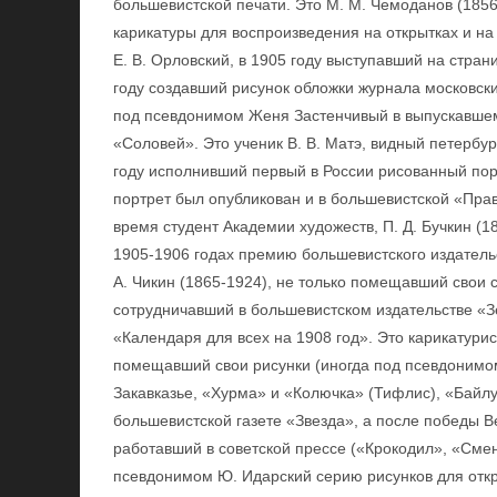
большевистской печати. Это М. М. Чемоданов (1856
карикатуры для воспроизведения на открытках и н
Е. В. Орловский, в 1905 году выступавший на стран
году создавший рисунок обложки журнала московск
под псевдонимом Женя Застенчивый в выпускавшем
«Соловей». Это ученик В. В. Матэ, видный петербур
году исполнивший первый в России рисованный порт
портрет был опубликован и в большевистской «Прав
время студент Академии художеств, П. Д. Бучкин (
1905-1906 годах премию большевистского издательс
А. Чикин (1865-1924), не только помещавший свои с
сотрудничавший в большевистском издательстве «З
«Календаря для всех на 1908 год». Это карикатурис
помещавший свои рисунки (иногда под псевдонимом
Закавказье, «Хурма» и «Колючка» (Тифлис), «Байлу
большевистской газете «Звезда», а после победы 
работавший в советской прессе («Крокодил», «Смен
псевдонимом Ю. Идарский серию рисунков для откр