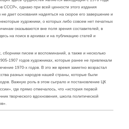
 СССР», однако при всей ценности этого издания
 не дает основания надеяться на скорое его завершение и
некоторые художники, о которых либо совсем нет печатных
ричинам оказываются вне поля зрения составителей, в
есь на поиск в архивах и на публикацию статей и
, сборники писем и воспоминаний, а также и несколько
905-1907 годов художниках, которые ранее не привлекали
течение 1970-х годов. В это же время заметно возрастал
усства разных народов нашей страны, которые были
дов. Важную роль в этом сыграло и постановление ЦК
сии», где прямо отмечалось, что «история первой
чник творческого вдохновения, школа политической
ов».