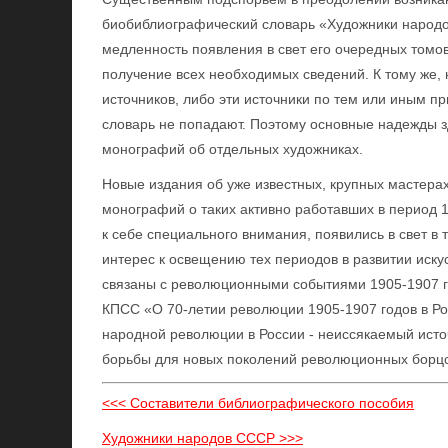
биобиблиографический словарь «Художники народов
медленность появления в свет его очередных томов
получение всех необходимых сведений. К тому же, 
источников, либо эти источники по тем или иным п
словарь не попадают. Поэтому основные надежды зд
монографий об отдельных художниках.
Новые издания об уже известных, крупных мастерах
монографий о таких активно работавших в период 1
к себе специального внимания, появились в свет в 
интерес к освещению тех периодов в развитии иск
связаны с революционными событиями 1905-1907 го
КПСС «О 70-летии революции 1905-1907 годов в Рос
народной революции в России - неиссякаемый исто
борьбы для новых поколений революционных борц
<<< Составители библиографического пособия
Художники народов СССР >>>