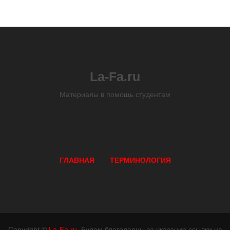
La-Fa.ru
Материалы в помощь студентам
ГЛАВНАЯ
ТЕРМИНОЛОГИЯ
Copyright ©
La-Fa.ru
. Будем благодарны за указание ссылки на