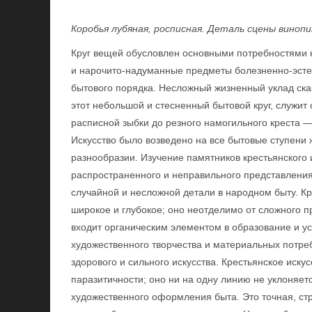
Коробья лубяная, росписная. Деталь сцены винопи
Круг вещей обусловлен основными потребностями кл
и нарочито-надуманные предметы болезненно-эстети
бытового порядка. Несложный жизненный уклад ска
этот небольшой и стесненный бытовой круг, служит
расписной зыбки до резного намогильного креста —
Искусство было возведено на все бытовые ступени
разнообразии. Изучение памятников крестьянского 
распространенного и неправильного представления 
случайной и несложной детали в народном быту. Кр
широкое и глубокое; оно неотделимо от сложного 
входит органическим элементом в образование и у
художественного творчества и материальных потреб
здорового и сильного искусства. Крестьянское иску
паразитичности; оно ни на одну линию не уклоняетс
художественного оформления быта. Это точная, стр