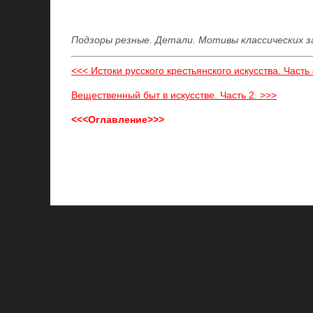
Подзоры резные. Детали. Мотивы классических з
<<< Истоки русского крестьянского искусства. Часть 
Вещественный быт в искусстве. Часть 2. >>>
<<<Оглавление>>>