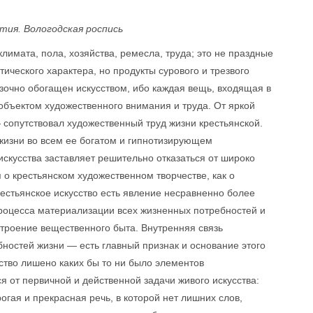
тия. Вологодская роспись
имата, пола, хозяйства, ремесла, труда; это не праздные
ческого характера, но продукты сурового и трезвого
зочно обогащен искусством, ибо каждая вещь, входящая в
 объектом художественного внимания и труда. От яркой
 сопутствовал художественный труд жизни крестьянской.
 жизни во всем ее богатом и гипнотизирующем
искусства заставляет решительно отказаться от широко
о крестьянском художественном творчестве, как о
естьянское искусство есть явление несравненно более
процесса материализации всех жизненных потребностей и
строение вещественного быта. Внутренняя связь
ностей жизни — есть главный признак и основание этого
сство лишено каких бы то ни было элементов
я от первичной и действенной задачи живого искусства:
огая и прекрасная речь, в которой нет лишних слов,