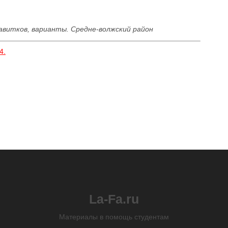
авитков, варианты. Средне-волжский район
4.
La-Fa.ru
Материалы в помощь студентам