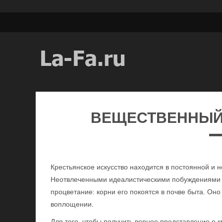
ВЕЩЕСТВЕННЫЙ 
Крестьянское искусство находится в постоянной и 
Неотвлеченными идеалистическими побуждениями и
процветание: корни его покоятся в почве быта. Он
воплощении.
Для того, чтобы получить верное представление о 