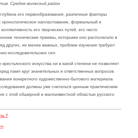
тив. Средне-волжский район
я глубина его первообразования, различные факторы
их хронологическое напластование, формальный и
коллективность его творческих путей, его чисто
ронние технические приемы, которыми оно располагало в
яд других, не менее важных, проблем изучения требуют
чно-исследовательских сил.
крестьянского искусства ни в какой степени не позволяет
еред памп круг значительных и ответственных вопросов.
вания конкретного художественно-бытового материала
 исследования должны уже считаться ценным практическим
ия с этой обширной и малоизвестной областью русского
ть 7
>>