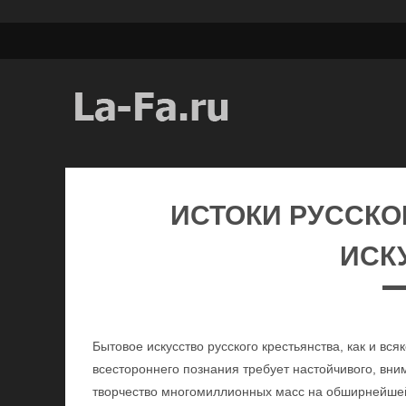
ИСТОКИ РУССКО
ИСК
Бытовое искусство русского крестьянства, как и вся
всестороннего познания требует настойчивого, вни
творчество многомиллионных масс на обширнейшей